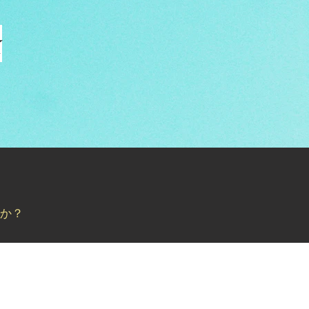
k
すか？