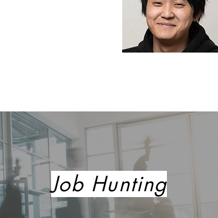
Job
Hunting